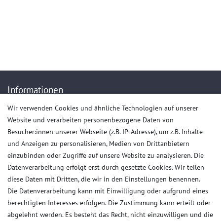
(+49)036923-823407
Mo.-Do. von 9.00 bis 15.30 Uhr - Fr. von 9.00 bis 13.00 Uhr
Anrufe aus dem dt. Festnetz zum Ortstarif, Preise aus dem Mobilfunknetz ggf.
abweichend (abhängig vom Provider).
Informationen
Wir verwenden Cookies und ähnliche Technologien auf unserer
Impressum
Website und verarbeiten personenbezogene Daten von
AGB
Besucher:innen unserer Webseite (z.B. IP-Adresse), um z.B. Inhalte
Daten­schutz­erklärung
und Anzeigen zu personalisieren, Medien von Drittanbietern
Widerrufs­recht
einzubinden oder Zugriffe auf unsere Website zu analysieren. Die
Datenverarbeitung erfolgt erst durch gesetzte Cookies. Wir teilen
Kaufvertrag widerrufen
diese Daten mit Dritten, die wir in den Einstellungen benennen.
Die Datenverarbeitung kann mit Einwilligung oder aufgrund eines
Kunden Service
berechtigten Interesses erfolgen. Die Zustimmung kann erteilt oder
abgelehnt werden. Es besteht das Recht, nicht einzuwilligen und die