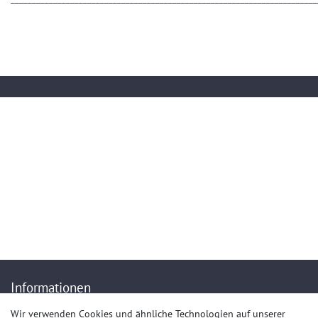
Kontakt
service@artech-metalltechnik.de
(+49)036923-823407
Mo.-Do. von 9.00 bis 15.30 Uhr - Fr. von 9.00 bis 13.00 Uhr
Anrufe aus dem dt. Festnetz zum Ortstarif, Preise aus dem Mobilfunknetz ggf.
abweichend (abhängig vom Provider).
Informationen
Wir verwenden Cookies und ähnliche Technologien auf unserer