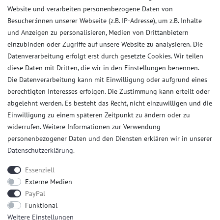
Impressum
Website und verarbeiten personenbezogene Daten von
AGB
Besucher:innen unserer Webseite (z.B. IP-Adresse), um z.B. Inhalte
Daten­schutz­erklärung
und Anzeigen zu personalisieren, Medien von Drittanbietern
Widerrufs­recht
einzubinden oder Zugriffe auf unsere Website zu analysieren. Die
Datenverarbeitung erfolgt erst durch gesetzte Cookies. Wir teilen
Kaufvertrag widerrufen
diese Daten mit Dritten, die wir in den Einstellungen benennen.
Die Datenverarbeitung kann mit Einwilligung oder aufgrund eines
Kunden Service
berechtigten Interesses erfolgen. Die Zustimmung kann erteilt oder
abgelehnt werden. Es besteht das Recht, nicht einzuwilligen und die
Anmelden
Einwilligung zu einem späteren Zeitpunkt zu ändern oder zu
Registrieren
widerrufen. Weitere Informationen zur Verwendung
Zahlungsarten
personenbezogener Daten und den Diensten erklären wir in unserer
Versandkosten
Daten­schutz­erklärung
.
Kontakt
Essenziell
Externe Medien
PayPal
Funktional
Weitere Einstellungen