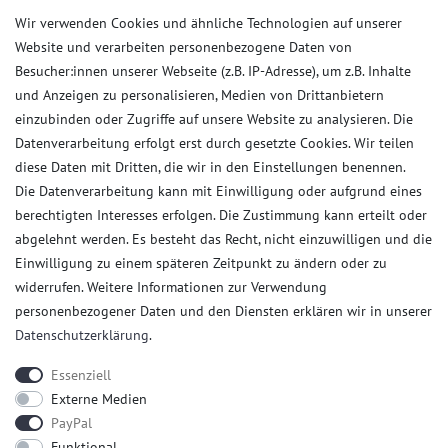
Wir verwenden Cookies und ähnliche Technologien auf unserer
Impressum
Website und verarbeiten personenbezogene Daten von
AGB
Besucher:innen unserer Webseite (z.B. IP-Adresse), um z.B. Inhalte
Daten­schutz­erklärung
und Anzeigen zu personalisieren, Medien von Drittanbietern
Widerrufs­recht
einzubinden oder Zugriffe auf unsere Website zu analysieren. Die
Datenverarbeitung erfolgt erst durch gesetzte Cookies. Wir teilen
Kaufvertrag widerrufen
diese Daten mit Dritten, die wir in den Einstellungen benennen.
Die Datenverarbeitung kann mit Einwilligung oder aufgrund eines
Kunden Service
berechtigten Interesses erfolgen. Die Zustimmung kann erteilt oder
abgelehnt werden. Es besteht das Recht, nicht einzuwilligen und die
Anmelden
Einwilligung zu einem späteren Zeitpunkt zu ändern oder zu
Registrieren
widerrufen. Weitere Informationen zur Verwendung
Zahlungsarten
personenbezogener Daten und den Diensten erklären wir in unserer
Versandkosten
Daten­schutz­erklärung
.
Kontakt
Essenziell
Externe Medien
PayPal
Funktional