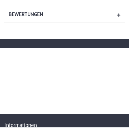
BEWERTUNGEN
Kontakt
service@artech-metalltechnik.de
(+49)036923-823407
Mo.-Do. von 9.00 bis 15.30 Uhr - Fr. von 9.00 bis 13.00 Uhr
Anrufe aus dem dt. Festnetz zum Ortstarif, Preise aus dem Mobilfunknetz ggf.
abweichend (abhängig vom Provider).
Informationen