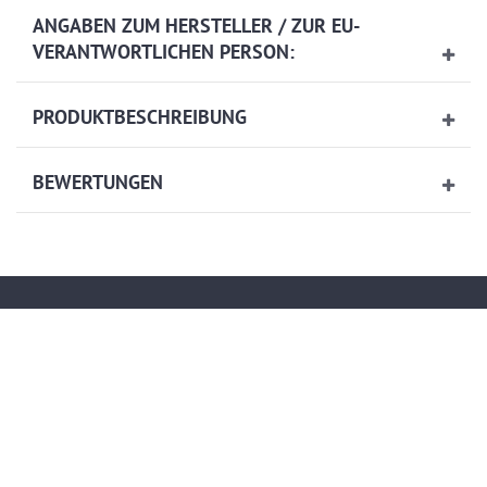
ANGABEN ZUM HERSTELLER / ZUR EU-
VERANTWORTLICHEN PERSON:
PRODUKTBESCHREIBUNG
BEWERTUNGEN
Kontakt
service@artech-metalltechnik.de
(+49)036923-823407
Mo.-Do. von 9.00 bis 15.30 Uhr - Fr. von 9.00 bis 13.00 Uhr