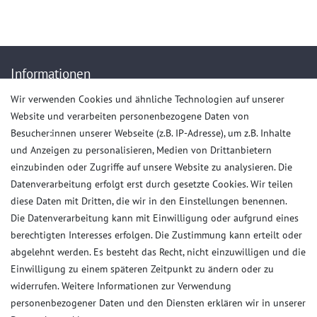
Anrufe aus dem dt. Festnetz zum Ortstarif, Preise aus dem Mobilfunknetz ggf.
abweichend (abhängig vom Provider).
Informationen
Wir verwenden Cookies und ähnliche Technologien auf unserer
Impressum
Website und verarbeiten personenbezogene Daten von
AGB
Besucher:innen unserer Webseite (z.B. IP-Adresse), um z.B. Inhalte
Daten­schutz­erklärung
und Anzeigen zu personalisieren, Medien von Drittanbietern
Widerrufs­recht
einzubinden oder Zugriffe auf unsere Website zu analysieren. Die
Datenverarbeitung erfolgt erst durch gesetzte Cookies. Wir teilen
Kaufvertrag widerrufen
diese Daten mit Dritten, die wir in den Einstellungen benennen.
Die Datenverarbeitung kann mit Einwilligung oder aufgrund eines
Kunden Service
berechtigten Interesses erfolgen. Die Zustimmung kann erteilt oder
abgelehnt werden. Es besteht das Recht, nicht einzuwilligen und die
Anmelden
Einwilligung zu einem späteren Zeitpunkt zu ändern oder zu
Registrieren
widerrufen. Weitere Informationen zur Verwendung
Zahlungsarten
personenbezogener Daten und den Diensten erklären wir in unserer