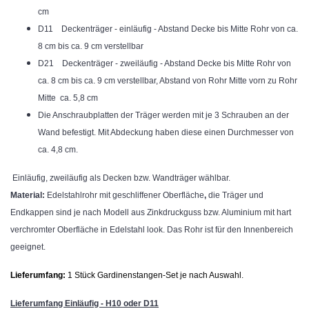
cm
D11 Deckenträger - einläufig - Abstand Decke bis Mitte Rohr von ca.
8 cm bis ca. 9 cm verstellbar
D21 Deckenträger - zweiläufig - Abstand Decke bis Mitte Rohr von
ca. 8 cm bis ca. 9 cm verstellbar, Abstand von Rohr Mitte vorn zu Rohr
Mitte ca. 5,8 cm
Die Anschraubplatten der Träger werden mit je 3 Schrauben an der
Wand befestigt. Mit Abdeckung haben diese einen Durchmesser von
ca. 4,8 cm.
Einläufig, zweiläufig als Decken bzw. Wandträger wählbar.
Material:
Edelstahlrohr mit geschliffener Oberfläche
,
die Träger und
Endkappen sind
je nach Modell aus Zinkdruckguss bzw. Aluminium mit hart
verchromter Oberfläche in Edelstahl look. Das Rohr ist für den Innenbereich
geeignet.
Lieferumfang:
1 Stück Gardinenstangen-Set je nach Auswahl.
Lieferumfang Einläufig - H10 oder D11