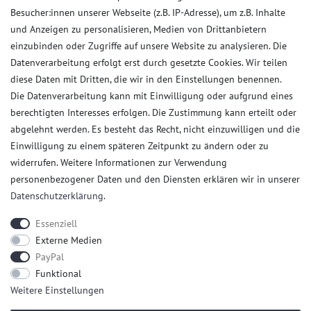
AGB
Besucher:innen unserer Webseite (z.B. IP-Adresse), um z.B. Inhalte
Daten­schutz­erklärung
und Anzeigen zu personalisieren, Medien von Drittanbietern
Widerrufs­recht
einzubinden oder Zugriffe auf unsere Website zu analysieren. Die
Datenverarbeitung erfolgt erst durch gesetzte Cookies. Wir teilen
Kaufvertrag widerrufen
diese Daten mit Dritten, die wir in den Einstellungen benennen.
Die Datenverarbeitung kann mit Einwilligung oder aufgrund eines
Kunden Service
berechtigten Interesses erfolgen. Die Zustimmung kann erteilt oder
abgelehnt werden. Es besteht das Recht, nicht einzuwilligen und die
Anmelden
Einwilligung zu einem späteren Zeitpunkt zu ändern oder zu
Registrieren
widerrufen. Weitere Informationen zur Verwendung
Zahlungsarten
personenbezogener Daten und den Diensten erklären wir in unserer
Versandkosten
Daten­schutz­erklärung
.
Kontakt
Essenziell
Externe Medien
PayPal
Funktional
Weitere Einstellungen
* Alle Preise verstehen sich inkl. gesetzl. MwSt. und
Versandkosten
/