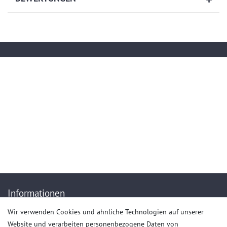
Kontakt
service@artech-metalltechnik.de
(+49)036923-823407
Mo.-Do. von 9.00 bis 15.30 Uhr - Fr. von 9.00 bis 13.00 Uhr
Anrufe aus dem dt. Festnetz zum Ortstarif, Preise aus dem Mobilfunknetz ggf.
abweichend (abhängig vom Provider).
Informationen
Wir verwenden Cookies und ähnliche Technologien auf unserer
Impressum
Website und verarbeiten personenbezogene Daten von