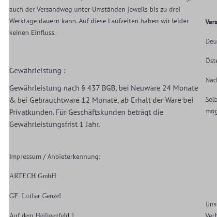
auch der Versandweg unter Umständen jeweils bis zu drei
Werktage dauern kann. Auf diese Laufzeiten haben wir leider
Ver
keinen Einfluss.
Deu
Ö
Gewährleistung :
Na
Gewährleistung nach § 437 BGB, bei Neuware 24 Monate
& bei Gebrauchtware 12 Monate, ab Erhalt der Ware bei
Sel
mög
Privatkunden. Für Geschäftskunden beträgt die
Gewährleistungsfrist 1 Jahr.
Impressum / Anbieterkennung:
ARTECH GmbH
GF: Lothar Genzel
Uns
Ver
Auf dem Heiligenfeld 1