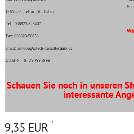
Seit
D-99830 Treffurt Stt. Falken
Tel.: 036923/823407
Wir
Fax: 036923/50858
email:
service@artech-metalltechnik.de
UstId-Nr. DE 250593896
Schauen Sie noch in unseren Sh
interessante Ange
*
9,35 EUR