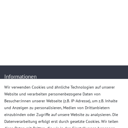
Kontakt
service@artech-metalltechnik.de
(+49)036923-823407
Mo.-Do. von 9.00 bis 15.30 Uhr - Fr. von 9.00 bis 13.00 Uhr
Anrufe aus dem dt. Festnetz zum Ortstarif, Preise aus dem Mobilfunknetz ggf.
abweichend (abhängig vom Provider).
Informationen
Wir verwenden Cookies und ähnliche Technologien auf unserer
Impressum
Website und verarbeiten personenbezogene Daten von
AGB
Besucher:innen unserer Webseite (z.B. IP-Adresse), um z.B. Inhalte
Daten­schutz­erklärung
und Anzeigen zu personalisieren, Medien von Drittanbietern
Widerrufs­recht
einzubinden oder Zugriffe auf unsere Website zu analysieren. Die
Datenverarbeitung erfolgt erst durch gesetzte Cookies. Wir teilen
Kaufvertrag widerrufen