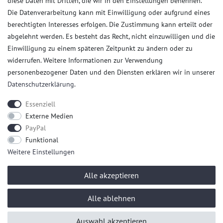
diese Daten mit Dritten, die wir in den Einstellungen benennen.
Die Datenverarbeitung kann mit Einwilligung oder aufgrund eines
Kunden Service
berechtigten Interesses erfolgen. Die Zustimmung kann erteilt oder
abgelehnt werden. Es besteht das Recht, nicht einzuwilligen und die
Anmelden
Einwilligung zu einem späteren Zeitpunkt zu ändern oder zu
Registrieren
widerrufen. Weitere Informationen zur Verwendung
Zahlungsarten
personenbezogener Daten und den Diensten erklären wir in unserer
Versandkosten
Daten­schutz­erklärung
.
Kontakt
Essenziell
Externe Medien
PayPal
Funktional
Weitere Einstellungen
* Alle Preise verstehen sich inkl. gesetzl. MwSt. und
Versandkosten
/
© copyright 2026 Trendy Live / Realisation
colornativ/
Alle akzeptieren
Alle ablehnen
Auswahl akzeptieren