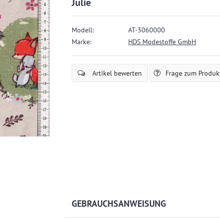
l
Julie
ä
u
Modell:
AT-3060000
f
Marke:
HDS Modestoffe GmbH
i
g
Artikel bewerten
Frage zum Produk
GEBRAUCHSANWEISUNG