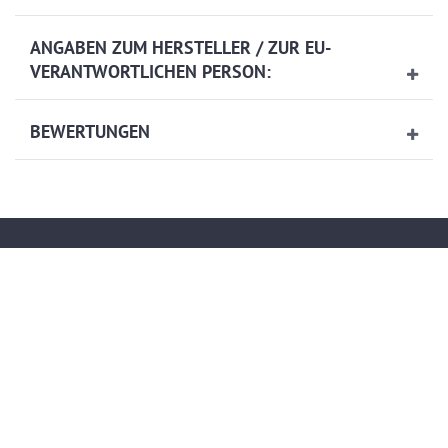
ANGABEN ZUM HERSTELLER / ZUR EU-
VERANTWORTLICHEN PERSON:
BEWERTUNGEN
Kontakt
service@artech-metalltechnik.de
(+49)036923-823407
Mo.-Do. von 9.00 bis 15.30 Uhr - Fr. von 9.00 bis 13.00 Uhr
Anrufe aus dem dt. Festnetz zum Ortstarif, Preise aus dem Mobilfunknetz ggf.