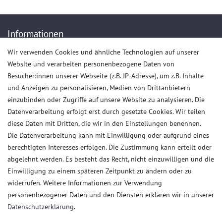
abweichend (abhängig vom Provider).
Informationen
Wir verwenden Cookies und ähnliche Technologien auf unserer
Impressum
Website und verarbeiten personenbezogene Daten von
AGB
Besucher:innen unserer Webseite (z.B. IP-Adresse), um z.B. Inhalte
Daten­schutz­erklärung
und Anzeigen zu personalisieren, Medien von Drittanbietern
Widerrufs­recht
einzubinden oder Zugriffe auf unsere Website zu analysieren. Die
Datenverarbeitung erfolgt erst durch gesetzte Cookies. Wir teilen
Kaufvertrag widerrufen
diese Daten mit Dritten, die wir in den Einstellungen benennen.
Die Datenverarbeitung kann mit Einwilligung oder aufgrund eines
Kunden Service
berechtigten Interesses erfolgen. Die Zustimmung kann erteilt oder
abgelehnt werden. Es besteht das Recht, nicht einzuwilligen und die
Anmelden
Einwilligung zu einem späteren Zeitpunkt zu ändern oder zu
Registrieren
widerrufen. Weitere Informationen zur Verwendung
Zahlungsarten
personenbezogener Daten und den Diensten erklären wir in unserer
Versandkosten
Daten­schutz­erklärung
.
Kontakt