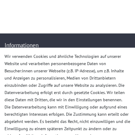
Mo.-Do. von 9.00 bis 15.30 Uhr - Fr. von 9.00 bis 13.00 Uhr
Anrufe aus dem dt. Festnetz zum Ortstarif, Preise aus dem Mobilfunknetz ggf.
abweichend (abhängig vom Provider).
Informationen
Wir verwenden Cookies und ähnliche Technologien auf unserer
Impressum
Website und verarbeiten personenbezogene Daten von
AGB
Besucher:innen unserer Webseite (z.B. IP-Adresse), um z.B. Inhalte
Daten­schutz­erklärung
und Anzeigen zu personalisieren, Medien von Drittanbietern
Widerrufs­recht
einzubinden oder Zugriffe auf unsere Website zu analysieren. Die
Datenverarbeitung erfolgt erst durch gesetzte Cookies. Wir teilen
Kaufvertrag widerrufen
diese Daten mit Dritten, die wir in den Einstellungen benennen.
Die Datenverarbeitung kann mit Einwilligung oder aufgrund eines
Kunden Service
berechtigten Interesses erfolgen. Die Zustimmung kann erteilt oder
abgelehnt werden. Es besteht das Recht, nicht einzuwilligen und die
Anmelden
Einwilligung zu einem späteren Zeitpunkt zu ändern oder zu