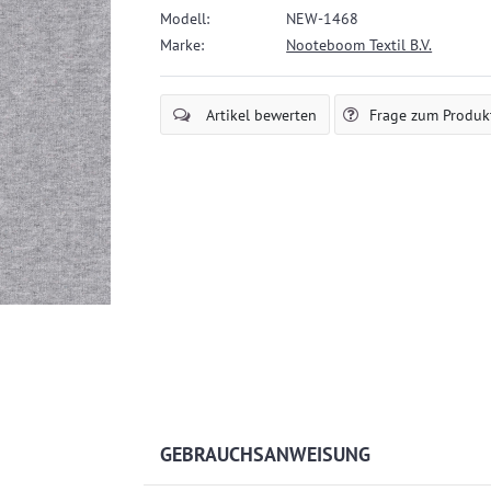
l
Modell:
NEW-1468
ä
Marke:
Nooteboom Textil B.V.
u
f
i
Artikel bewerten
Frage zum Produk
g
GEBRAUCHSANWEISUNG